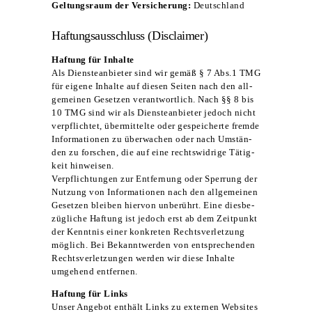
Gel­tungs­raum der Ver­si­che­rung:
Deutschland
Haf­tungs­aus­schluss (Dis­clai­mer)
Haf­tung für Inhalte
Als Diens­te­an­bie­ter sind wir gemäß § 7 Abs.1 TMG
für eige­ne Inhal­te auf die­sen Sei­ten nach den all­
ge­mei­nen Geset­zen ver­ant­wort­lich. Nach §§ 8 bis
10 TMG sind wir als Diens­te­an­bie­ter jedoch nicht
ver­pflich­tet, über­mit­tel­te oder gespei­cher­te frem­de
Infor­ma­tio­nen zu über­wa­chen oder nach Umstän­
den zu for­schen, die auf eine rechts­wid­ri­ge Tätig­
keit hinweisen.
Ver­pflich­tun­gen zur Ent­fer­nung oder Sper­rung der
Nut­zung von Infor­ma­tio­nen nach den all­ge­mei­nen
Geset­zen blei­ben hier­von unbe­rührt. Eine dies­be­
züg­li­che Haf­tung ist jedoch erst ab dem Zeit­punkt
der Kennt­nis einer kon­kre­ten Rechts­ver­let­zung
mög­lich. Bei Bekannt­wer­den von ent­spre­chen­den
Rechts­ver­let­zun­gen wer­den wir die­se Inhal­te
umge­hend entfernen.
Haf­tung für Links
Unser Ange­bot ent­hält Links zu exter­nen Web­sites