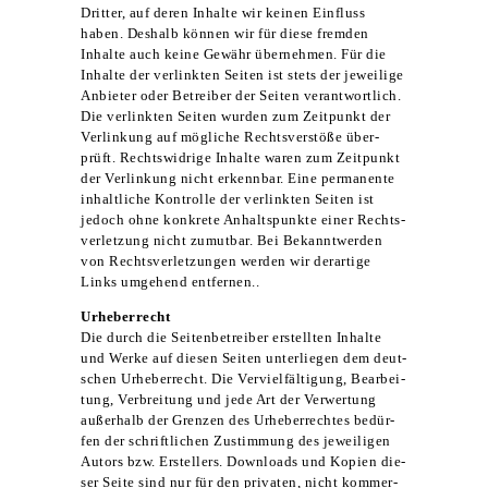
Drit­ter, auf deren Inhal­te wir kei­nen Ein­fluss
haben. Des­halb kön­nen wir für die­se frem­den
Inhal­te auch kei­ne Gewähr über­neh­men. Für die
Inhal­te der ver­link­ten Sei­ten ist stets der jewei­li­ge
Anbie­ter oder Betrei­ber der Sei­ten ver­ant­wort­lich.
Die ver­link­ten Sei­ten wur­den zum Zeit­punkt der
Ver­lin­kung auf mög­li­che Rechts­ver­stö­ße über­
prüft. Rechts­wid­ri­ge Inhal­te waren zum Zeit­punkt
der Ver­lin­kung nicht erkenn­bar. Eine per­ma­nen­te
inhalt­li­che Kon­trol­le der ver­link­ten Sei­ten ist
jedoch ohne kon­kre­te Anhalts­punk­te einer Rechts­
ver­let­zung nicht zumut­bar. Bei Bekannt­wer­den
von Rechts­ver­let­zun­gen wer­den wir der­ar­ti­ge
Links umge­hend entfernen..
Urhe­ber­recht
Die durch die Sei­ten­be­trei­ber erstell­ten Inhal­te
und Wer­ke auf die­sen Sei­ten unter­lie­gen dem deut­
schen Urhe­ber­recht. Die Ver­viel­fäl­ti­gung, Bear­bei­
tung, Ver­brei­tung und jede Art der Ver­wer­tung
außer­halb der Gren­zen des Urhe­ber­rech­tes bedür­
fen der schrift­li­chen Zustim­mung des jewei­li­gen
Autors bzw. Erstel­lers. Down­loads und Kopien die­
ser Sei­te sind nur für den pri­va­ten, nicht kom­mer­