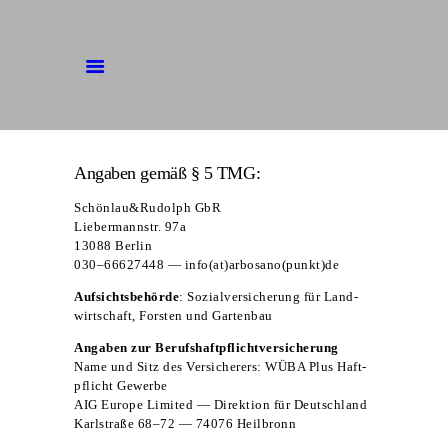
BAUM­PFLE­GE
FÄLL­AR­BEI­TEN
Anga­ben gemäß § 5 TMG:
BAUM­SI­CHER­HEIT
Schönlau&Rudolph GbR
ÜBER UNS
Lie­ber­mann­str. 97a
13088 Berlin
030–66627448 — info(at)arbosano(punkt)de
Auf­sichts­be­hör­de
:
Sozi­al­ver­si­che­rung für Land­
wirt­schaft, Fors­ten und Gartenbau
Anga­ben zur Berufshaftpflichtversicherung
Name und Sitz des Ver­si­che­rers: WÜBA Plus Haft­
pflicht Gewerbe
AIG Euro­pe Limi­t­ed — Direk­ti­on für Deutschland
Karl­stra­ße 68–72 — 74076 Heilbronn