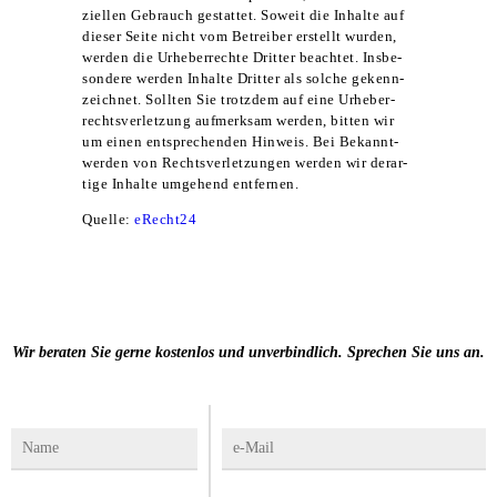
zi­el­len Gebrauch gestat­tet. Soweit die Inhal­te auf
die­ser Sei­te nicht vom Betrei­ber erstellt wur­den,
wer­den die Urhe­ber­rech­te Drit­ter beach­tet. Ins­be­
son­de­re wer­den Inhal­te Drit­ter als sol­che gekenn­
zeich­net. Soll­ten Sie trotz­dem auf eine Urhe­ber­
rechts­ver­let­zung auf­merk­sam wer­den, bit­ten wir
um einen ent­spre­chen­den Hin­weis. Bei Bekannt­
wer­den von Rechts­ver­let­zun­gen wer­den wir der­ar­
ti­ge Inhal­te umge­hend entfernen.
Quel­le:
eRecht24
Wir beraten Sie gerne kostenlos und unverbindlich. Sprechen Sie uns an.