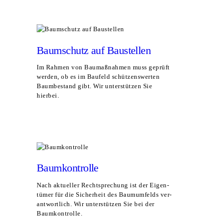
MEHR ERFAHREN
Baum­schutz auf Baustellen
Im Rah­men von Bau­maß­nah­men muss geprüft
wer­den, ob es im Bau­feld schüt­zens­wer­ten
Baum­be­stand gibt. Wir unter­stüt­zen Sie
hierbei.
MEHR ERFAHREN
Baum­kon­trol­le
Nach aktu­el­ler Recht­spre­chung ist der Eigen­
tü­mer für die Sicher­heit des Baum­um­felds ver­
ant­wort­lich. Wir unter­stüt­zen Sie bei der
Baumkontrolle.