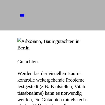
BAUM­PFLE­GE
FÄLL­AR­BEI­TEN
BAUM­SI­CHER­HEIT
ÜBER UNS
Gut­ach­ten
Wer­den bei der visu­el­len Baum­
kon­trol­le wei­ter­ge­hen­de Pro­ble­me
fest­ge­stellt (z.B. Faul­stel­len, Vita­li­
täts­ab­nah­me) kann es not­wen­dig
wer­den, ein Gut­ach­ten mit­tels tech­