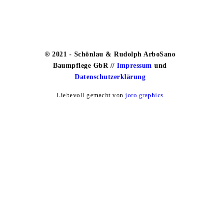
® 2021 - Schönlau & Rudolph ArboSano
Baumpflege GbR //
Impressum
und
Datenschutzerklärung
Liebevoll gemacht von
joro.graphics
Rufen Sie uns an!
Schreiben Sie uns!
Arbosano bei Facebook
ArboSano bei Instagram