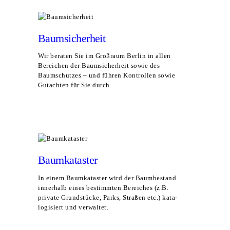
Baum­si­cher­heit
Wir bera­ten Sie im Groß­raum Ber­lin in allen
Berei­chen der Baum­si­cher­heit sowie des
Baum­schut­zes – und füh­ren Kon­trol­len sowie
Gut­ach­ten für Sie durch.
MEHR ERFAHREN
Baum­ka­tas­ter
In einem Baum­ka­tas­ter wird der Baum­be­stand
inner­halb eines bestimm­ten Berei­ches (z.B.
pri­va­te Grund­stü­cke, Parks, Stra­ßen etc.) kata­
lo­gi­siert und verwaltet.