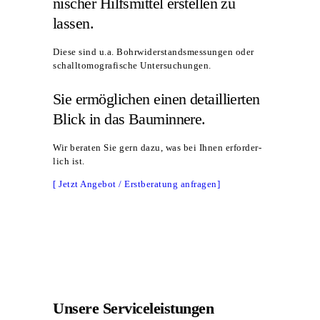
ni­scher Hilfs­mit­tel erstel­len zu
lassen.
Die­se sind u.a. Bohr­wi­der­stands­mes­sun­gen oder
schall­to­mo­gra­fi­sche Untersuchungen.
Sie ermög­li­chen einen detail­lier­ten
Blick in das Bauminnere.
Wir bera­ten Sie gern dazu, was bei Ihnen erfor­der­
lich ist.
[ Jetzt Ange­bot / Erst­be­ra­tung anfragen]
Unsere Service­leistungen